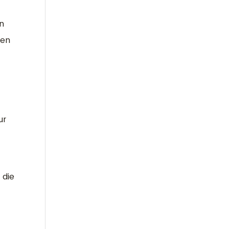
an
hen
ur
 die